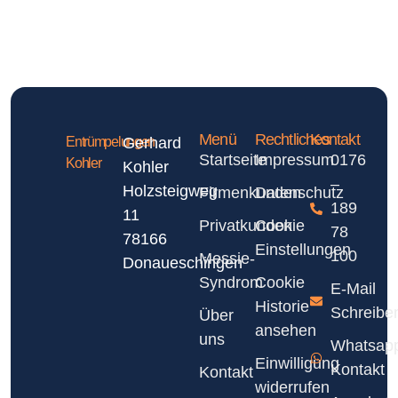
Menü
Rechtliches
Kontakt
Entrümpelungen
Gerhard
Startseite
Impressum
0176
Kohler
Kohler
–
Holzsteigweg
Firmenkunden
Datenschutz
189
11
Privatkunden
Cookie
78
78166
Einstellungen
100
Messie-
Donaueschingen
Syndrom
Cookie
E-Mail
Historie
Schreibe
Über
ansehen
uns
Whatsap
Einwilligung
Kontakt
Kontakt
widerrufen